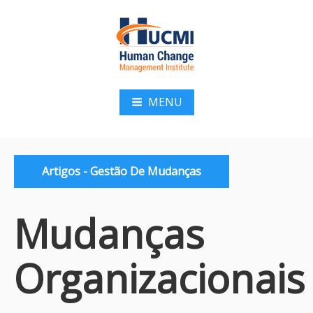
Pular
para
o
conteúdo
HUCMI
MENU
Categorias:
Artigos - Gestão De Mudanças
Mudanças
Organizacionais