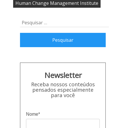
,
,
,
Human Change Management Institute
Ir
Pesquisar
para
por:
o
rodapé
Newsletter
Receba nossos conteúdos
pensados especialmente
para você
Nome*