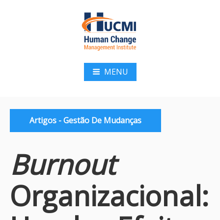
Pular
para
o
conteúdo
HUCMI
MENU
Categorias:
Artigos - Gestão De Mudanças
Burnout
Organizacional: