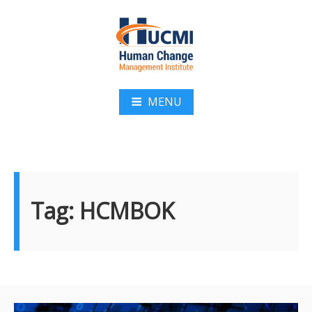
Pular
para
o
conteúdo
HUCMI
MENU
Tag:
HCMBOK