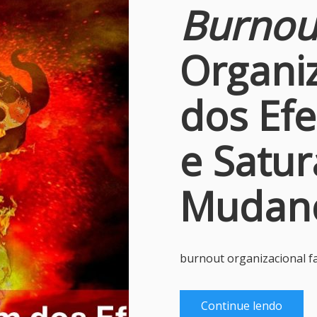
Burnou
Organi
dos Efe
e Satu
Mudan
burnout organizacional f
Continue lendo