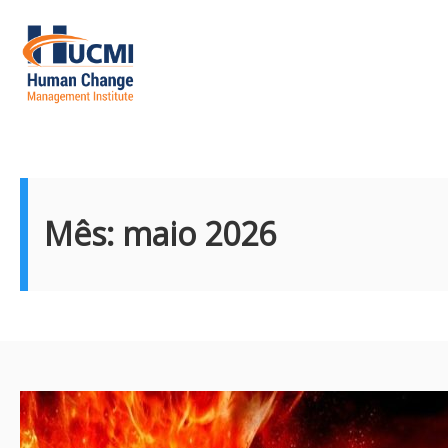
Pular
para
o
conteúdo
HUCMI
Mês:
maio 2026