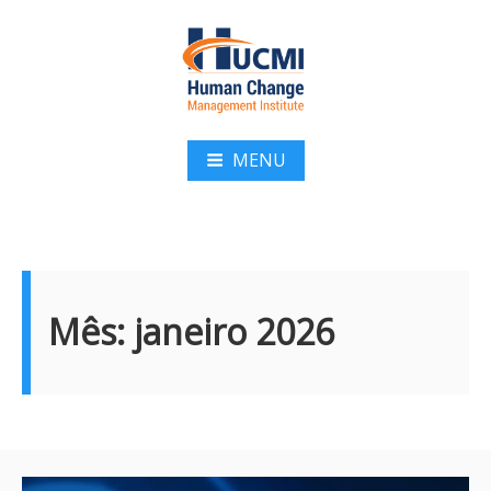
Pular
para
o
conteúdo
HUCMI
MENU
Mês:
janeiro 2026