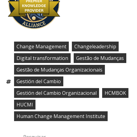
Change Management
Changeleadership
,
,
Digital transformation
Gestão de Mudanças
,
,
Gestão de Mudanças Organizacionais
,
Gestión del Cambio
Tags:
,
Gestión del Cambio Organizacional
HCMBOK
,
,
HUCMI
,
Human Change Management Institute
Ir
Pesquisar