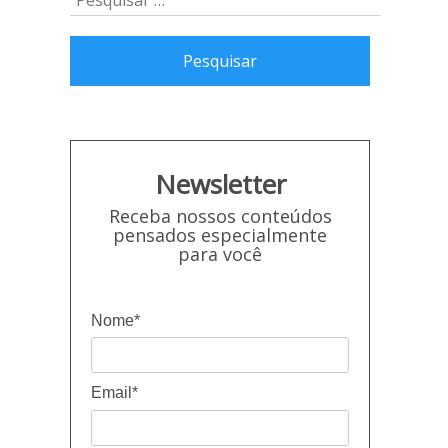
para
por:
o
rodapé
Newsletter
Receba nossos conteúdos
pensados especialmente
para você
Nome*
Email*