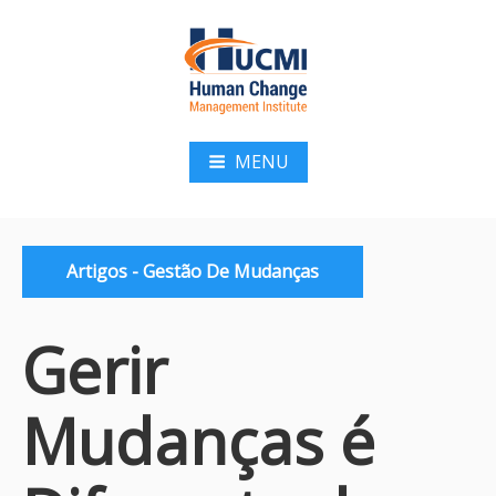
Pular
para
o
conteúdo
HUCMI
MENU
Categorias:
Artigos - Gestão De Mudanças
Gerir
Mudanças é